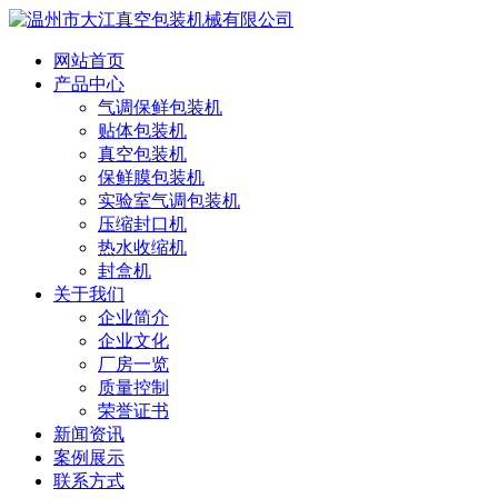
网站首页
产品中心
气调保鲜包装机
贴体包装机
真空包装机
保鲜膜包装机
实验室气调包装机
压缩封口机
热水收缩机
封盒机
关于我们
企业简介
企业文化
厂房一览
质量控制
荣誉证书
新闻资讯
案例展示
联系方式