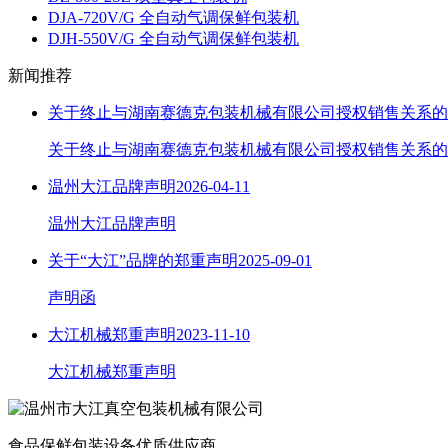
DJA-720V/G 全自动气调保鲜包装机
DJH-550V/G 全自动气调保鲜包装机
新闻推荐
关于终止与湖南赛德克包装机械有限公司授权销售关系的
关于终止与湖南赛德克包装机械有限公司授权销售关系的
温州大江品牌声明
2026-04-11
温州大江品牌声明
关于“大江”品牌的郑重声明
2025-09-01
声明函
大江机械郑重声明
2023-11-10
大江机械郑重声明
食品保鲜包装设备优质供应商