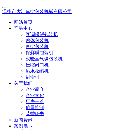
温州市大江真空包装机械有限公司
网站首页
产品中心
气调保鲜包装机
贴体包装机
真空包装机
保鲜膜包装机
实验室气调包装机
压缩封口机
热水收缩机
封盒机
关于我们
企业简介
企业文化
厂房一览
质量控制
荣誉证书
新闻资讯
案例展示